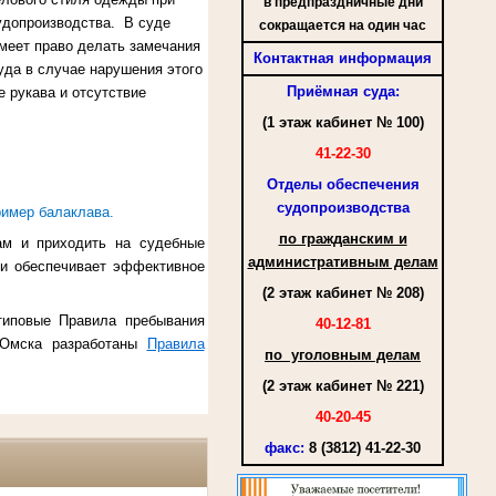
в предпраздничные дни
судопроизводства. В суде
сокращается на один час
меет право делать замечания
Контактная информация
уда в случае нарушения этого
Приёмная суда:
 рукава и отсутствие
(1 этаж кабинет № 100)
41-22-30
Отделы обеспечения
судопроизводства
ример балаклава.
по гражданским и
ам и приходить на судебные
административным делам
и обеспечивает эффективное
(2 этаж кабинет № 208)
типовые Правила пребывания
40-12-81
. Омска разработаны
Правила
по уголовным делам
(2 этаж кабинет № 221)
40-20-45
факс
:
8 (3812) 41-22-30