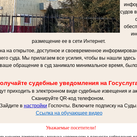
инфо
судов 
обесп
ин
размещение ее в сети Интернет.
на на открытое, доступное и своевременное информирован
его суда. Мы прилагаем все усилия, чтобы вы нашли здес
ваше обращение в суд занимало минимальное время, было
олучайте судебные уведомления на Госуслуг
дут приходить в электронном виде судебные извещения и ак
Сканируйте QR-код телефоном.
Зайдите в
настройки
Госпочты. Включите подписку на Суды
Ссылка на обучающее видео
Уважаемые посетители!
повышением температуры воздуха напоминаем о важности соблюдения де