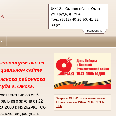
644121, Омская обл., г. Омск,
ул. Труда, д. 29 А
КА
Тел.: (3812) 40-25-50, 41-22-
30 (ф.)
lenincourt.oms@sudrf.ru
развернуть
схема проезда
показать на карте
ветствуем вас на
циальном сайте
нского районного
суда г. Омска.
соответствии со ст. 6
Запросы ОПФР по постановлению
рального закона от 22
Правительства РФ от 28.06.2021 №
1037
ря 2008 г. № 262-ФЗ "Об
еспечении доступа к