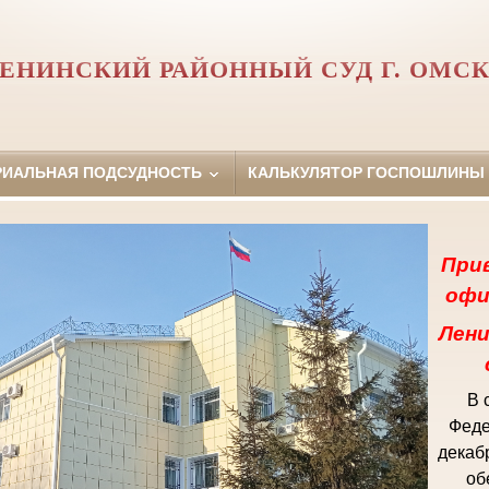
ЕНИНСКИЙ РАЙОННЫЙ СУД Г. ОМС
РИАЛЬНАЯ ПОДСУДНОСТЬ
КАЛЬКУЛЯТОР ГОСПОШЛИНЫ
При
офи
Лени
В 
Феде
декаб
об