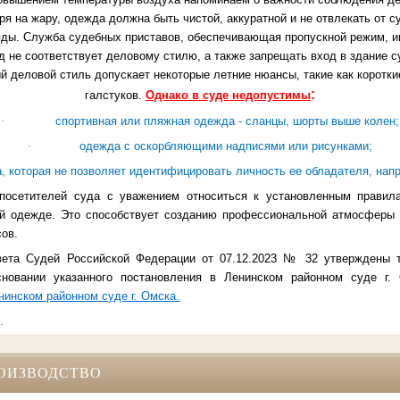
я на жару, одежда должна быть чистой, аккуратной и не отвлекать от 
яды.
Служба судебных приставов, обеспечивающая пропускной режим, и
д не соответствует деловому стилю, а также запрещать вход в здание с
 деловой стиль допускает некоторые летние нюансы, такие как короткие
:
галстуков.
Однако в суде недопустимы
·
спортивная или пляжная одежда - сланцы, шорты выше колен;
·
одежда с оскорбляющими надписями или рисунками;
, которая не позволяет идентифицировать личность ее обладателя, нап
посетителей суда с уважением относиться к установленным правил
ей одежде. Это способствует созданию профессиональной атмосферы 
ов.
вета Судей Российской Федерации от 07.12.2023 № 32 утверждены 
сновании указанного постановления в Ленинском районном суде г
нинском районном суде г. Омска.
.
ОИЗВОДСТВО