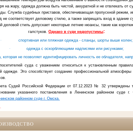
я на жару, одежда должна быть чистой, аккуратной и не отвлекать от 
яды.
Служба судебных приставов, обеспечивающая пропускной режим, и
д не соответствует деловому стилю, а также запрещать вход в здание с
 деловой стиль допускает некоторые летние нюансы, такие как короткие
:
галстуков.
Однако в суде недопустимы
·
спортивная или пляжная одежда - сланцы, шорты выше колен;
·
одежда с оскорбляющими надписями или рисунками;
, которая не позволяет идентифицировать личность ее обладателя, нап
посетителей суда с уважением относиться к установленным правил
ей одежде. Это способствует созданию профессиональной атмосферы 
ов.
вета Судей Российской Федерации от 07.12.2023 № 32 утверждены 
сновании указанного постановления в Ленинском районном суде г
нинском районном суде г. Омска.
.
ОИЗВОДСТВО