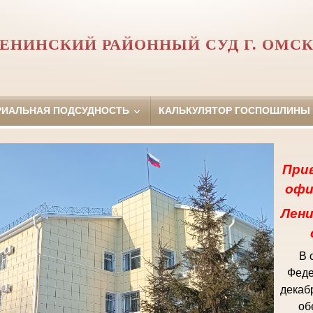
ЕНИНСКИЙ РАЙОННЫЙ СУД Г. ОМС
РИАЛЬНАЯ ПОДСУДНОСТЬ
КАЛЬКУЛЯТОР ГОСПОШЛИНЫ
При
офи
Лени
В 
Феде
декаб
об