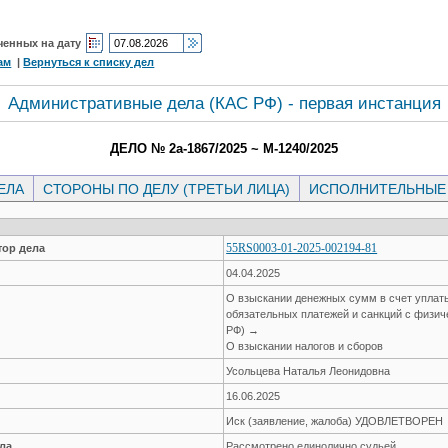
ченных на дату
ам
|
Вернуться к списку дел
Административные дела (КАC РФ) - первая инстанция
ДЕЛО № 2а-1867/2025 ~ М-1240/2025
ЕЛА
СТОРОНЫ ПО ДЕЛУ (ТРЕТЬИ ЛИЦА)
ИСПОЛНИТЕЛЬНЫЕ
55RS0003-01-2025-002194-81
ор дела
04.04.2025
О взыскании денежных сумм в счет уплат
обязательных платежей и санкций с физиче
РФ) →
О взыскании налогов и сборов
Усольцева Наталья Леонидовна
16.06.2025
Иск (заявление, жалоба) УДОВЛЕТВОРЕН
ла
Рассмотрено единолично судьей