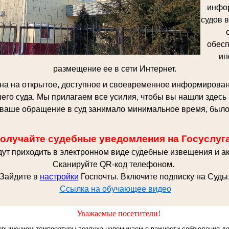
инфо
судов 
обесп
ин
размещение ее в сети Интернет.
на на открытое, доступное и своевременное информирован
его суда. Мы прилагаем все усилия, чтобы вы нашли здес
ваше обращение в суд занимало минимальное время, было
олучайте судебные уведомления на Госуслуг
дут приходить в электронном виде судебные извещения и ак
Сканируйте QR-код телефоном.
Зайдите в
настройки
Госпочты. Включите подписку на Суды
Ссылка на обучающее видео
Уважаемые посетители!
повышением температуры воздуха напоминаем о важности соблюдения де