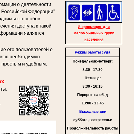
рмации о деятельности
в Российской Федерации"
одним из способов
ечения доступа к такой
Информация для
формации является
маломобильных групп
населения
ие его пользователей о
Режим работы суда
ь всю необходимую
Понедельник-четверг:
 простым и удобным.
8:30 - 17:30
Пятница:
ах
8:30 - 16:15
ты.
Перерыв на обед
.
13:00 - 13:45
Выходные дни
суббота, воскресенье
Продолжительность работы
лового стиля одежды при