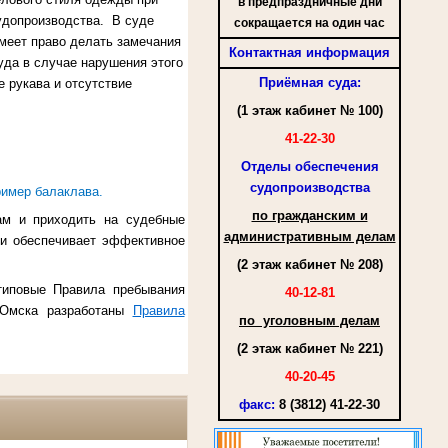
в предпраздничные дни
судопроизводства. В суде
сокращается на один час
меет право делать замечания
Контактная информация
уда в случае нарушения этого
Приёмная суда:
 рукава и отсутствие
(1 этаж кабинет № 100)
41-22-30
Отделы обеспечения
судопроизводства
ример балаклава.
по гражданским и
ам и приходить на судебные
административным делам
и обеспечивает эффективное
(2 этаж кабинет № 208)
типовые Правила пребывания
40-12-81
. Омска разработаны
Правила
по уголовным делам
(2 этаж кабинет № 221)
40-20-45
факс
:
8 (3812) 41-22-30