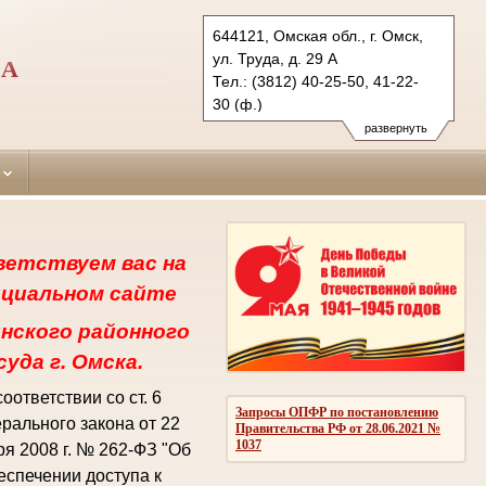
644121, Омская обл., г. Омск,
ул. Труда, д. 29 А
КА
Тел.: (3812) 40-25-50, 41-22-
30 (ф.)
lenincourt.oms@sudrf.ru
развернуть
схема проезда
показать на карте
ветствуем вас на
циальном сайте
нского районного
суда г. Омска.
соответствии со ст. 6
Запросы ОПФР по постановлению
рального закона от 22
Правительства РФ от 28.06.2021 №
1037
ря 2008 г. № 262-ФЗ "Об
еспечении доступа к