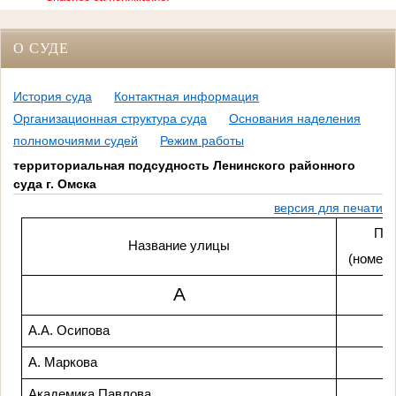
О СУДЕ
История суда
Контактная информация
Организационная структура суда
Основания наделения
полномочиями судей
Режим работы
территориальная подсудность Ленинского районного
суда г. Омска
версия для печати
Пр
Название улицы
(номера
А
А.А. Осипова
А. Маркова
Академика Павлова