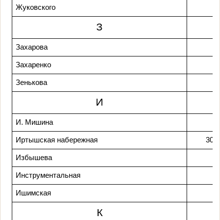
Жуковского
З
Захарова
Захаренко
Зенькова
И
И. Мишина
Иртышская набережная
30-4
Избышева
Инструментальная
Ишимская
К