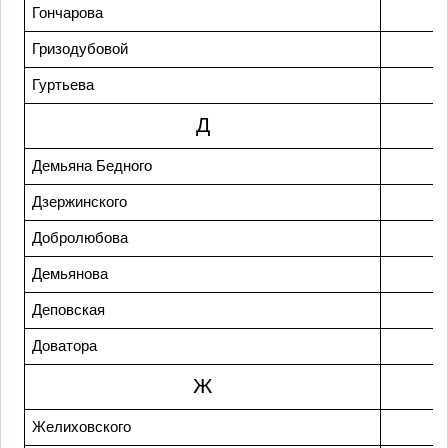
Гончарова
Гризодубовой
Гуртьева
Д
Демьяна Бедного
Дзержинского
Добролюбова
Демьянова
Деповская
Доватора
Ж
Желиховского