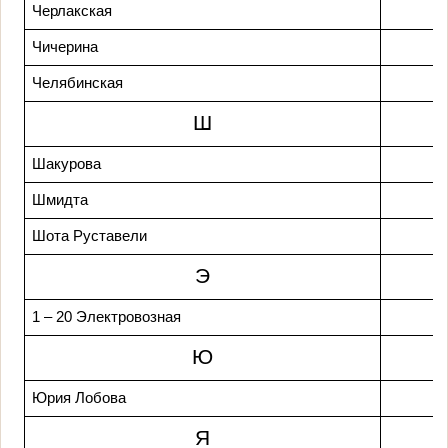
Черлакская
Чичерина
Челябинская
Ш
Шакурова
Шмидта
Шота Руставели
Э
1 – 20 Электровозная
Ю
Юрия Лобова
Я